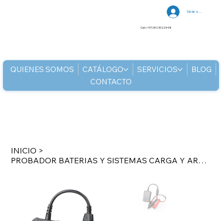
Iniciar sesión
Cel: (+57) 302 3022448
QUIENES SOMOS
CATÁLOGO
SERVICIOS
BLOG
CONTACTO
INICIO
>
PROBADOR BATERIAS Y SISTEMAS CARGA Y ARRANQUE TRABAJA COMO UN APARATO I