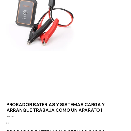
PROBADOR BATERIAS Y SISTEMAS CARGA Y
ARRANQUE TRABAJA COMO UN APARATO I
SKU
SKU:
BT1L
BT1L
Precio
$ 0