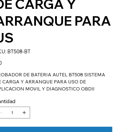
DE CARGA Y
ARRANQUE PARA
US
SKU
KU:
BT508-BT
BT508-
BT
io
0
ROBADOR DE BATERIA AUTEL BT508 SISTEMA
E CARGA Y ARRANQUE PARA USO DE
PLICACION MOVIL Y DIAGNOSTICO OBDII
ntidad