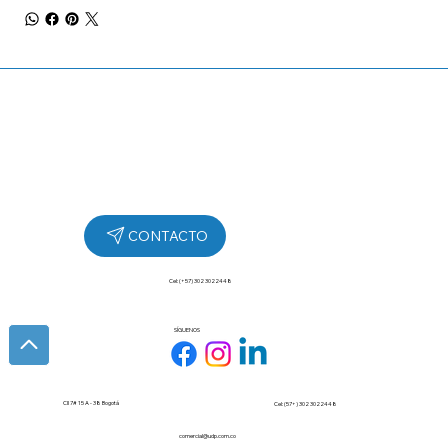
Cel: (+57) 302 3022448
SÍGUENOS
Cll 7# 15 A - 38 Bogotá
Cel: (57+) 302 3022448
comercial@udp.com.co