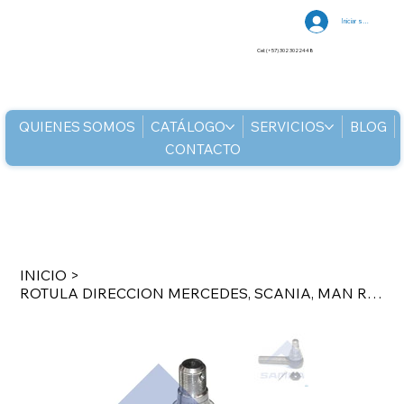
Iniciar sesión
Cel: (+57) 302 3022448
QUIENES SOMOS
CATÁLOGO
SERVICIOS
BLOG
CONTACTO
INICIO
>
ROTULA DIRECCION MERCEDES, SCANIA, MAN RENAULT, VOLVO