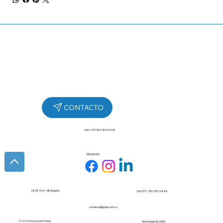
Cel: (+57) 302 3022448
SÍGUENOS
Cll 7# 15 A - 38 Bogotá
Cel: (57+) 302 3022448
comercial@udp.com.co
© 2025 Universal de Partes
Web Design By
MWD