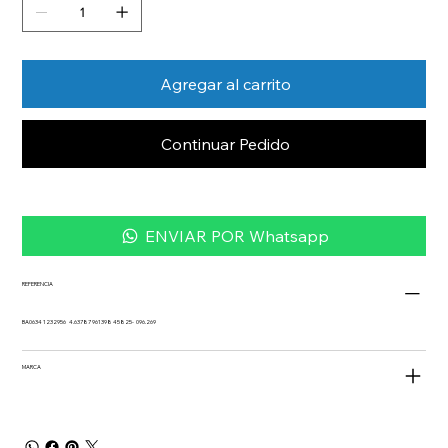
Agregar al carrito
Continuar Pedido
ENVIAR POR Whatsapp
REFERENCIA
BA0634 1232956 4.63787 961398 45825- 096.269
MARCA