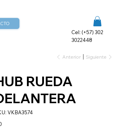
ACTO
Cel: (+57) 302
3022448
Anterior
Siguiente
HUB RUEDA
DELANTERA
SKU
KU:
VKBA3574
VKBA3574
io
0