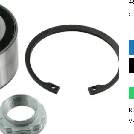
48
Ca
R
V