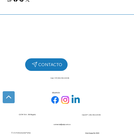
Cel: (+57) 302 3022448
SÍGUENOS
Cll 7# 15 A - 38 Bogotá
Cel: (57+) 302 3022448
comercial@udp.com.co
© 2025 Universal de Partes
Web Design By
MWD