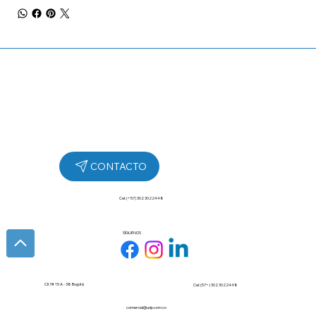
Cel: (+57) 302 3022448
SÍGUENOS
Cll 7# 15 A - 38 Bogotá
Cel: (57+) 302 3022448
comercial@udp.com.co