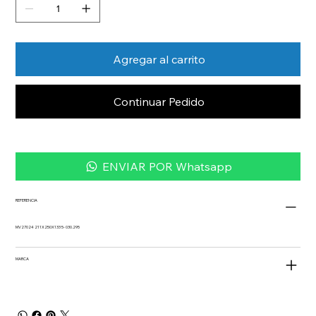
Agregar al carrito
Continuar Pedido
ENVIAR POR Whatsapp
REFERENCIA
MV27024 211X250X133 5- 030.295
MARCA