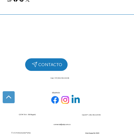
Cel: (+57) 302 3022448
SÍGUENOS
Cll 7# 15 A - 38 Bogotá
Cel: (57+) 302 3022448
comercial@udp.com.co
© 2025 Universal de Partes
Web Design By
MWD