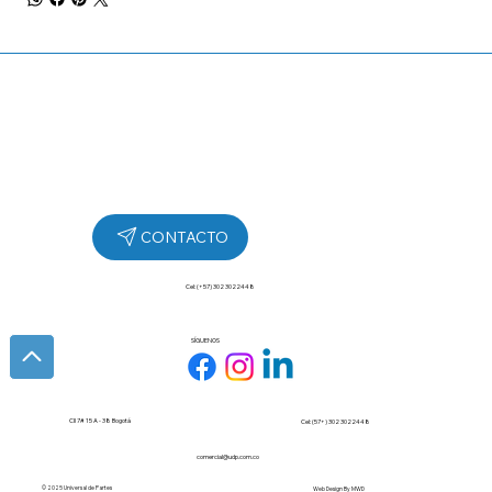
Cel: (+57) 302 3022448
SÍGUENOS
Cll 7# 15 A - 38 Bogotá
Cel: (57+) 302 3022448
comercial@udp.com.co
© 2025 Universal de Partes
Web Design By
MWD