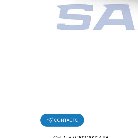
Cel: (+57) 302 3022448