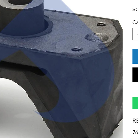
S
Ca
R
76