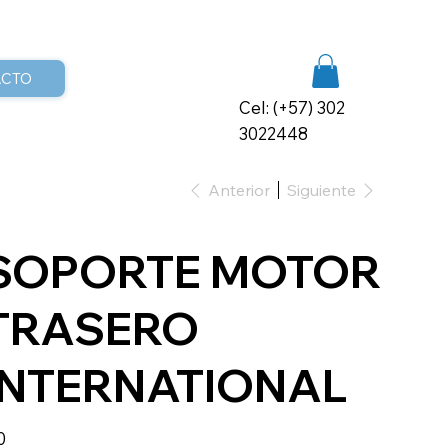
ACTO
Cel: (+57) 302
3022448
Anterior
Siguiente
SOPORTE MOTOR
TRASERO
INTERNATIONAL
io
0