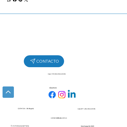
Cel: (+57) 302 3022448
SÍGUENOS
Cll 7# 15 A - 38 Bogotá
Cel: (57+) 302 3022448
comercial@udp.com.co
© 2025 Universal de Partes
Web Design By
MWD