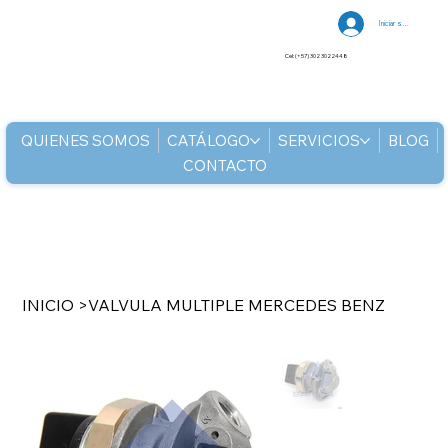
Iniciar sesión
Cel: (+57) 302 3022448
QUIENES SOMOS
CATÁLOGO
SERVICIOS
BLOG
CONTACTO
INICIO
>
VALVULA MULTIPLE MERCEDES BENZ