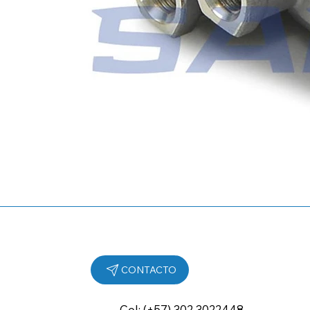
Cel: (+57) 302 3022448