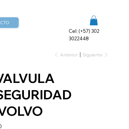
ACTO
Cel: (+57) 302
3022448
Anterior
Siguiente
VALVULA
SEGURIDAD
VOLVO
io
0