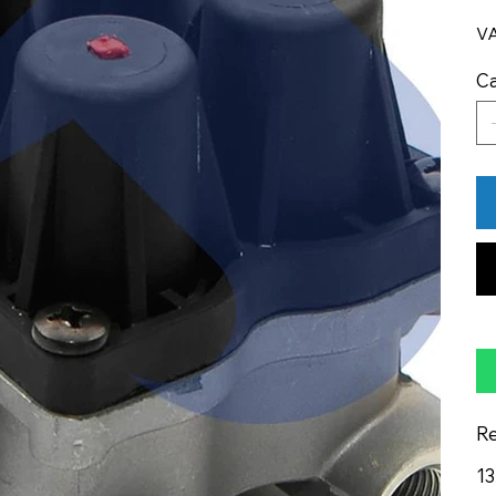
V
Ca
Re
13