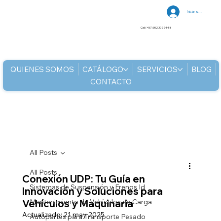
Iniciar sesión
Cel: (+57) 302 3022448
QUIENES SOMOS
CATÁLOGO
SERVICIOS
BLOG
CONTACTO
All Posts
All Posts
Conexión UDP: Tu Guía en
Sistemas de Suspensión y Frenos Id
Innovación y Soluciones para
Vehículos y Maquinaria
Mantenimiento de Vehículos de Carga
Actualizado:
21 may 2025
Autopartes para Transporte Pesado