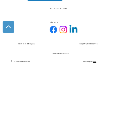
Cel: (+57) 302 3022448
SÍGUENOS
Cll 7# 15 A - 38 Bogotá
Cel: (57+) 302 3022448
comercial@udp.com.co
© 2025 Universal de Partes
Web Design By
MWD