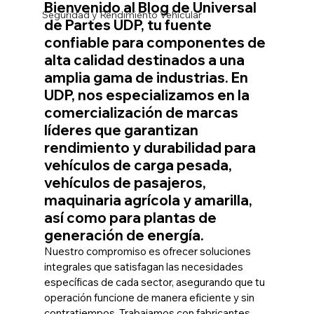
Bienvenido al Blog de Universal 
Seguridad y Rendimiento Vehicular
de Partes UDP, tu fuente 
confiable para componentes de 
alta calidad destinados a una 
amplia gama de industrias. En 
UDP, nos especializamos en la 
comercialización de marcas 
líderes que garantizan 
rendimiento y durabilidad para 
vehículos de carga pesada, 
vehículos de pasajeros, 
maquinaria agrícola y amarilla, 
así como para plantas de 
generación de energía.
Nuestro compromiso es ofrecer soluciones 
integrales que satisfagan las necesidades 
específicas de cada sector, asegurando que tu 
operación funcione de manera eficiente y sin 
contratiempos. Trabajamos con fabricantes 