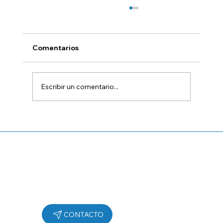
Comentarios
Escribir un comentario...
Repuestos Remanufacturados:
Tecnología, Sostenibilidad y Ahorro
para el Sector Automotor